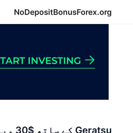
Ski
NoDepositBonusForex.org
t
conten
Geratsu کے ساتھ $30 ویلکم بونس حاصل کریں۔