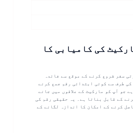
 مارکیٹ کی کامیابی کا
نا تجارتی سفر شروع کرنے کے موقع سے فائدہ
کی طرف سے کوئی ابتدائی رقم جمع کرنے
ے جو آپ کو مارکیٹ کے علاقوں میں جانے
نے کے قابل بناتا ہے۔ یہ حقیقی رقم کی
اصل کرنے کے امکان کا اندازہ لگانے کے