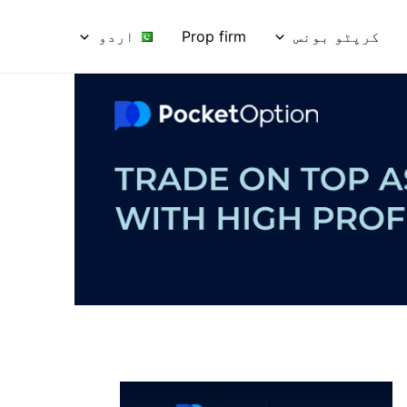
کرپٹو بونس
Prop firm
اردو