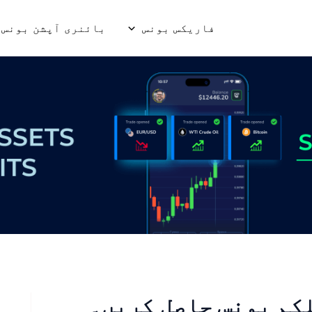
فاریکس بونس
بائنری آپشن بونس