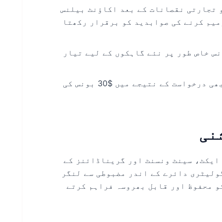
 تجارتی نقصانات کے بعد اکاؤنٹ بیلنس
میم کرنے کی صوابدید کو برقرار رکھتا
نے والوں کے لیے خصوصیت: $30 بونس خاص طور پر نئے گاہکوں کے لیے تیار
بونس پر واپسی کا اثر: واپسی کی کسی بھی درخواست کے نتیجے میں $30 بونس کی
ایکٹ، سینٹ ونسنٹ اور گریناڈائنز کے
وانین کے باب 151، 2009” کے ریگولیٹری دائرے کے اندر مضبوطی سے لنگر
کو محفوظ اور قابل بھروسہ فراہم کرتے