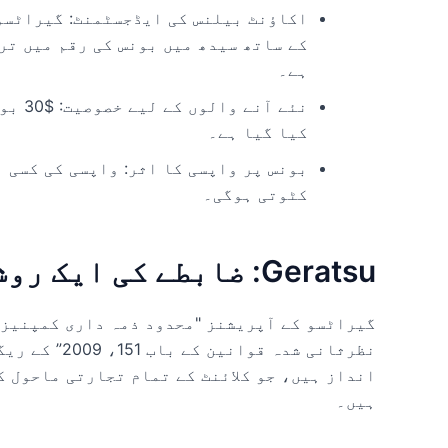
اکاؤنٹ بیلنس کی ایڈجسٹمنٹ: گیراٹسو
کے ساتھ سیدھ میں بونس کی رقم میں تر
ہے۔
نئے آ
کیا گیا ہے۔
کٹوتی ہوگی۔
Geratsu: ضابطے کی ایک روشنی
گیراٹسو کے آپریشنز "محدود ذمہ داری کمپنیز 
نظرثانی شدہ ق
انداز ہیں، جو کلائنٹ کے تمام تجارتی ماحول 
ہیں۔