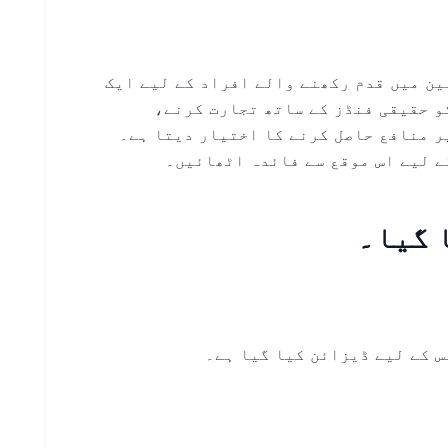
نس تجارتی ڈومین میں قدم رکھنے والے افراد کے لیے ایک
و حقیقی فنڈز کے ساتھ تجارت کرنے،
ر منافع حاصل کرنے کا اختیار دیتا ہے۔
 گیا۔