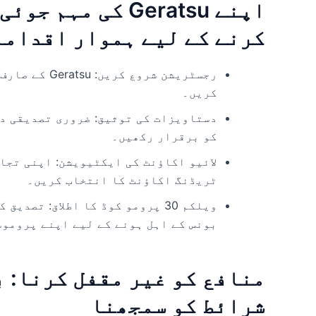
اپنے Geratsu کی م
کرنے کے لیے ہموار اقداما
رجسٹریشن شروع
کریں۔
دستاویزات کی توثیق: ضروری تصدیقی د
کو برقرار رکھیں۔
لائیو اکاؤنٹ کی ایکٹیویشن: اپنی تجا
ٹریڈنگ اکاؤنٹ کا انتخاب کریں۔
بونس کے اہل ہونے کے لیے اپنے پروموشنل اکا
منافع کو غیر مقفل کرنا: ب
شرائط کو سمجھنا