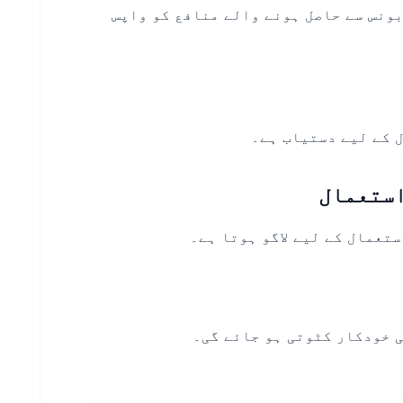
بونس سے حاصل ہونے والے منافع کو واپس