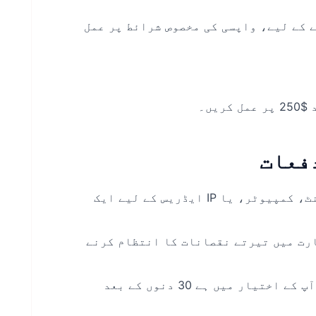
 کے لیے، واپسی کی مخصوص شرائط پر عمل
یں۔
منفرد بونس اکاؤنٹ فی کلائنٹ: فی کلائنٹ، کمپیوٹر، یا IP ایڈریس کے لیے ایک
رت میں تیرتے نقصانات کا انتظام کرنے
بونس کی میعاد کا دورانیہ: $30 بونس آپ کے اختیار میں ہے 30 دنوں کے بعد