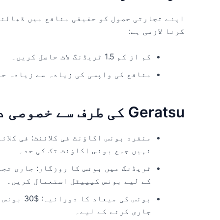
اپنے تجارتی حصول کو حقیقی منافع میں ڈھالنے
کرنا لازمی ہے:
کم از کم 1.5 ٹریڈنگ لاٹ حاصل کریں۔
منافع کی واپسی کی زیادہ سے زیادہ حد $250 پر عمل کر
Geratsu کی طرف سے خصوصی دفعات
نہیں جمع بونس اکاؤنٹ تک کی حد۔
ٹریڈنگ میں بونس کا روزگار: جاری تجا
کے لیے بونس کیپیٹل استعمال کریں۔
جاری کرنے کے لیے۔