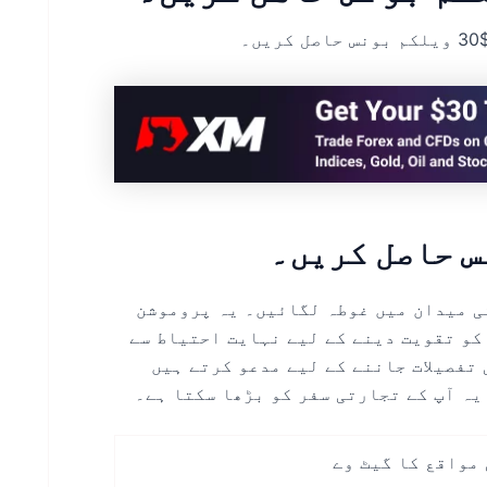
سے لیس تجارتی میدان میں غوطہ لگائیں۔ یہ پروموشن
کو تقویت دینے کے لیے نہایت احتیاط سے
 تفصیلات جاننے کے لیے مدعو کرتے ہیں
یہ آپ کے تجارتی سفر کو بڑھا سکتا ہے۔