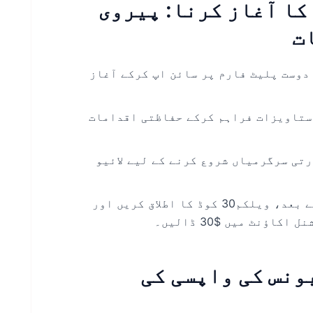
ہم جوئی کا آغاز کرنا: پیروی
ت
 کریں: Geratsu کے صارف دوست پلیٹ فارم پر سائن اپ کرکے آغاز
ستاویزات فراہم کرکے حفاظتی اقدامات
رتی سرگرمیاں شروع کرنے کے لیے لائیو
ویلکم 30 پرومو کوڈ کا اطلاق: تصدیق کے بعد، ویلکم30 کوڈ کا اطلاق کریں اور
ؤنٹ میں $30 ڈالیں۔
ونس کی واپسی کی