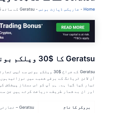
Home
-
فاریکس ڈپازٹ بونس
-
Geratsu کے ساتھ $30 ویلکم بونس حاصل کریں۔
Geratsu کا $30 ویلکم بونس حاصل کریں۔
Geratsu کے فراخ $30 ویلکم بونس 
آن لائن ٹریڈنگ کے برقی شعبے میں نوزائیدہوں 
تیار کیا گیا ہے۔ ہم آپ کو اس ممتاز پیشکش کی
اور ان بے شمار طریقے دریافت کرتے ہیں جن سے 
بروکر کا نام
Geratsu – تجارتی مواقع کا گیٹ وے