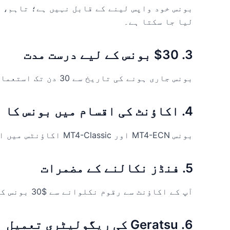
بونس خود واپس لینے کے قابل نہیں ہے؛ تاہم، 
لیا جا سکتا ہے۔
3. $30 بونس کے لیے درست مدت
بونس جاری ہونے کی تاریخ سے 30 دن تک استعمال کے لیے دستیاب ہے۔
4. اکاؤنٹ کی اقسام میں بونس کا استعمال
بونس MT4-ECN اور MT4-Classic اکاؤنٹس میں استعمال کے لیے لاگو ہوتا ہے۔
5. فنڈز نکالنے کے مضمرات
آپ کے اکاؤنٹ سے رقوم نکلوانے سے $30 بونس کی خودکار کٹوتی ہو جائے گی۔
6. Geratsu کی ریگولیٹری تعمیل