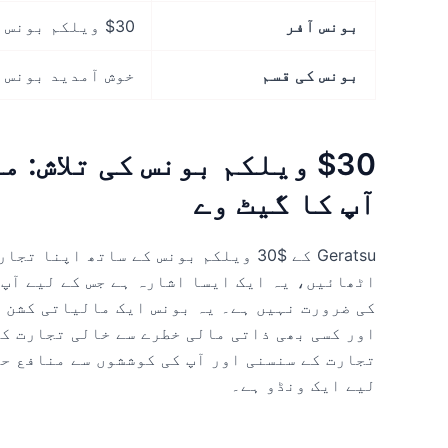
بونس آفر
$30 ویلکم بونس
بونس کی قسم
خوش آمدید بونس
$30 ویلکم بونس کی تلاش:
آپ کا گیٹ وے
Geratsu کے $30 ویلکم بونس کے ساتھ اپ
اٹھائیں، یہ ایک ایسا اشارہ ہے جس کے لیے آپ 
کی ضرورت نہیں ہے۔ یہ بونس ایک مالیاتی کشن ہ
اور کسی بھی ذاتی مالی خطرے سے خالی تجارت کر
تجارت کے سنسنی اور آپ کی کوششوں سے منافع ح
لیے ایک ونڈو ہے۔