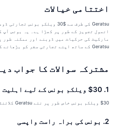
اختتامی خیالات
Geratsu کی طرف سے $30 ویلکم بو
انمول تجویز کے طور پر کھڑا ہے۔ یہ بونس آپ ک
مارکیٹ کی حرکیات میں ڈوبنے اور ممکنہ طور پ
Geratsu کے ساتھ اپنے تجارتی سفر کو بڑھانے کے لیے اس موقع سے فائدہ اٹھائیں۔
مشترکہ سوالات کا جواب دیا
1. $30 ویلکم بونس کے لیے اہلیت
$30 ویلکم بونس خاص طور پر نئے Geratsu کلائنٹس کے لیے ڈیزائن کیا گیا ہے۔
2. بونس کی براہ راست واپسی