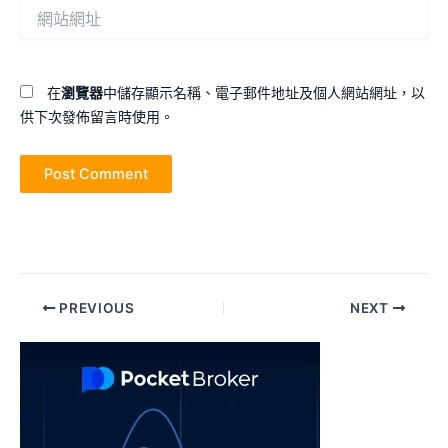
網
地
站
址
網
*
址
在
瀏覽器
中儲存顯示名稱、電子郵件地址及個人網站網址，以
供下次發佈留言時使用。
Post
PREVIOUS
NEXT
navigation