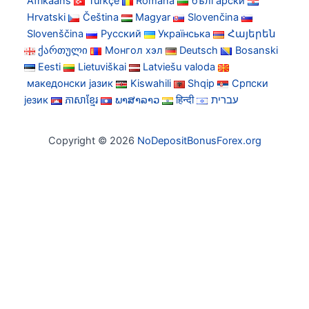
Afrikaans
Türkçe
Română
български
Hrvatski
Čeština
Magyar
Slovenčina
Slovenščina
Русский
Українська
Հայերեն
ქართული
Монгол хэл
Deutsch
Bosanski
Eesti
Lietuviškai
Latviešu valoda
македонски јазик
Kiswahili
Shqip
Српски
језик
ភាសាខ្មែរ
ພາສາລາວ
हिन्दी
עברית
Copyright © 2026
NoDepositBonusForex.org