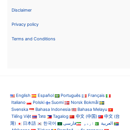
Disclaimer
Privacy policy
Terms and Conditions
English
Español
Português
Français
Italiano
Polski
Suomi
Norsk Bokmål
Svenska
Bahasa Indonesia
Bahasa Melayu
Tiếng Việt
ไทย
Tagalog
中文 (中国)
中文 (台
灣)
日本語
한국어
فارسی
اردو
العربية