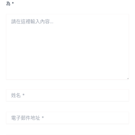
為
*
請
在
這
裡
輸
入
內
容...
姓
名
*
電
子
郵
件