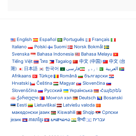
English
Español
Português
Français
Italiano
Polski
Suomi
Norsk Bokmål
Svenska
Bahasa Indonesia
Bahasa Melayu
Tiếng Việt
ไทย
Tagalog
中文 (中国)
中文 (台
灣)
日本語
한국어
فارسی
اردو
العربية
Afrikaans
Türkçe
Română
български
Hrvatski
Čeština
Magyar
Slovenčina
Slovenščina
Русский
Українська
Հայերեն
ქართული
Монгол хэл
Deutsch
Bosanski
Eesti
Lietuviškai
Latviešu valoda
македонски јазик
Kiswahili
Shqip
Српски
језик
ភាសាខ្មែរ
ພາສາລາວ
हिन्दी
עברית