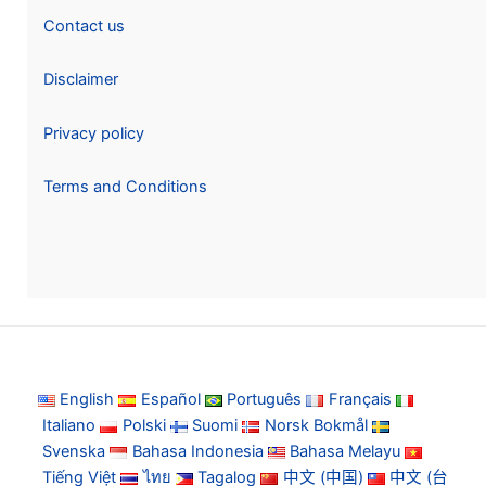
Contact us
Disclaimer
Privacy policy
Terms and Conditions
English
Español
Português
Français
Italiano
Polski
Suomi
Norsk Bokmål
Svenska
Bahasa Indonesia
Bahasa Melayu
Tiếng Việt
ไทย
Tagalog
中文 (中国)
中文 (台