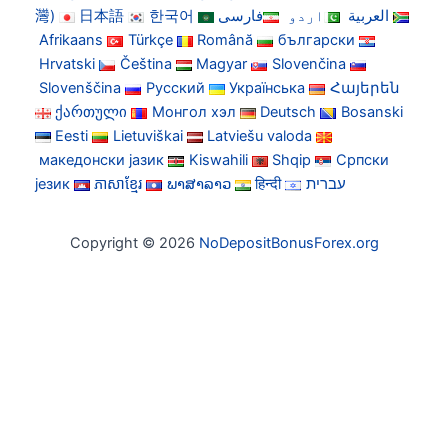
灣)
日本語
한국어
فارسی
اردو
العربية
Afrikaans
Türkçe
Română
български
Hrvatski
Čeština
Magyar
Slovenčina
Slovenščina
Русский
Українська
Հայերեն
ქართული
Монгол хэл
Deutsch
Bosanski
Eesti
Lietuviškai
Latviešu valoda
македонски јазик
Kiswahili
Shqip
Српски
језик
ភាសាខ្មែរ
ພາສາລາວ
हिन्दी
עברית
Copyright © 2026
NoDepositBonusForex.org