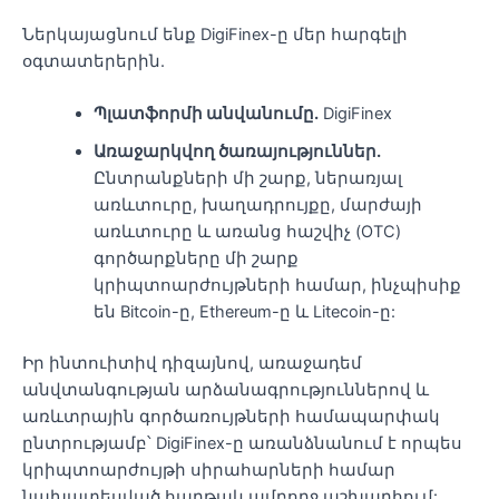
Ներկայացնում ենք DigiFinex-ը մեր հարգելի
օգտատերերին.
Պլատֆորմի անվանումը.
DigiFinex
Առաջարկվող ծառայություններ.
Ընտրանքների մի շարք, ներառյալ
առևտուրը, խաղադրույքը, մարժայի
առևտուրը և առանց հաշվիչ (OTC)
գործարքները մի շարք
կրիպտոարժույթների համար, ինչպիսիք
են Bitcoin-ը, Ethereum-ը և Litecoin-ը:
Իր ինտուիտիվ դիզայնով, առաջադեմ
անվտանգության արձանագրություններով և
առևտրային գործառույթների համապարփակ
ընտրությամբ՝ DigiFinex-ը առանձնանում է որպես
կրիպտոարժույթի սիրահարների համար
նախատեսված հարթակ ամբողջ աշխարհում: