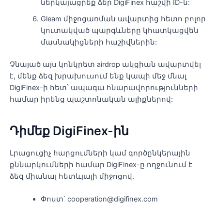
ներկայացրեք ձեր DigiFinex հաշվի ID-ն:
Gleam միջոցառման ավարտից հետո բոլոր
կուտակված պարգևները կհատկացվեն
մասնակիցների հաշիվներին:
Չնայած այս կոնկրետ airdrop ակցիան ավարտվել
է, մենք ձեզ խրախուսում ենք կապի մեջ մնալ
DigiFinex-ի հետ՝ ապագա հնարավորությունների
համար իրենց պաշտոնական ալիքներով:
Դիմեք DigiFinex-ին
Լրացուցիչ հարցումների կամ գործընկերային
քննարկումների համար DigiFinex-ը ողջունում է
ձեզ միանալ հետևյալի միջոցով.
Փոստ՝ cooperation@digifinex.com