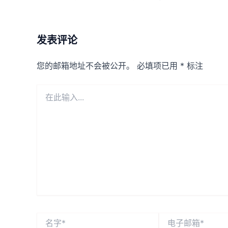
发表评论
您的邮箱地址不会被公开。
必填项已用
*
标注
在
此
输
入...
名
电
字
子