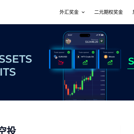
外汇奖金
二元期权奖金
 空投