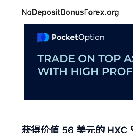
跳
NoDepositBonusForex.org
至
内
容
获得价值 56 美元的 HXC